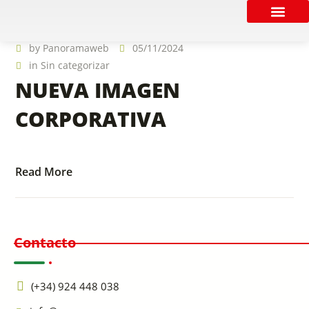
POLÍTICA CO
FORMULARIO DE EMPLEO 2026
by
Panoramaweb
05/11/2024
in
Sin categorizar
NUEVA IMAGEN
CORPORATIVA
Read More
Contacto
(+34) 924 448 038