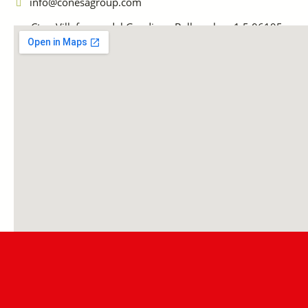
info@conesagroup.com
Ctra. Villafranco del Guadiana-Balboa, km. 1,5 06195
Villafranco del Guadiana BADAJOZ