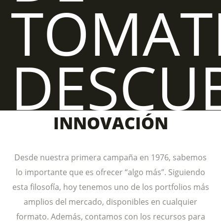
TOMAT
DESCU
NUEST
INNOVACIÓN
Desde nuestra primera campaña en 1976, sabemos
PRODU
lo importante que es ofrecer “algo más”. Siguiendo
esta filosofía, hoy tenemos uno de los portfolios más
amplios del mercado, disponibles en cualquier
formato. Además, contamos con los recursos para