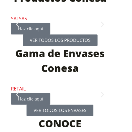
SALSAS
ORGÁNIC
Haz clic aquí
Haz clic
VER TODOS LOS PRODUCTOS
Gama de Envases
Conesa
RETAIL
FOOD SER
Haz clic aquí
Haz clic
VER TODOS LOS ENVASES
CONOCE