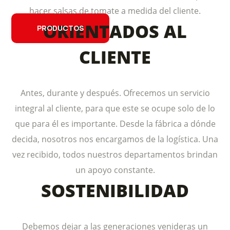
hacer salsas de tomate a medida del cliente.
ORIENTADOS AL
PRODUCTOS
CLIENTE
Antes, durante y después. Ofrecemos un servicio
integral al cliente, para que este se ocupe solo de lo
que para él es importante. Desde la fábrica a dónde
decida, nosotros nos encargamos de la logística. Una
vez recibido, todos nuestros departamentos brindan
un apoyo constante.
SOSTENIBILIDAD
Debemos dejar a las generaciones venideras un